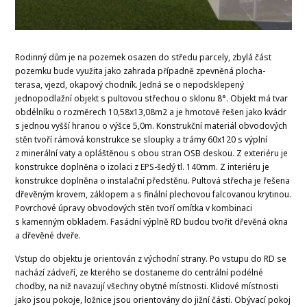
Rodinný dům je na pozemek osazen do středu parcely, zbylá část
pozemku bude využita jako zahrada případně zpevněná plocha-
terasa, vjezd, okapový chodník. Jedná se o nepodsklepený
jednopodlažní objekt s pultovou střechou o sklonu 8°. Objekt má tvar
obdélníku o rozměrech 10,58x13,08m2 a je hmotově řešen jako kvádr
s jednou vyšší hranou o výšce 5,0m. Konstrukční materiál obvodových
stěn tvoří rámová konstrukce se sloupky a trámy 60x120 s výplní
z minerální vaty a opláštěnou s obou stran OSB deskou. Z exteriéru je
konstrukce doplněna o izolaci z EPS-šedý tl. 140mm. Z interiéru je
konstrukce doplněna o instalační předstěnu. Pultová střecha je řešena
dřevěným krovem, záklopem a s finální plechovou falcovanou krytinou.
Povrchové úpravy obvodových stěn tvoří omítka v kombinaci
s kamenným obkladem. Fasádní výplně RD budou tvořit dřevěná okna
a dřevěné dveře.
Vstup do objektu je orientován z východní strany. Po vstupu do RD se
nachází zádveří, ze kterého se dostaneme do centrální podélné
chodby, na niž navazují všechny obytné místnosti. Klidové místnosti
jako jsou pokoje, ložnice jsou orientovány do jižní části. Obývací pokoj