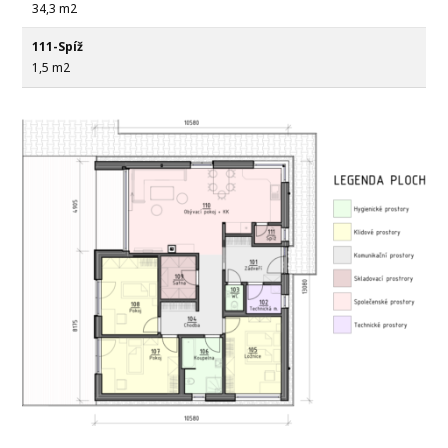
34,3 m2
111-Spíž
1,5 m2