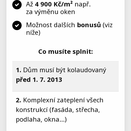
Až
4 900 Kč/m²
např.
za výměnu oken
Možnost dalších
bonusů
(viz
níže)
Co musíte splnit:
1.
Dům musí být kolaudovaný
před 1. 7. 2013
2.
Komplexní zateplení všech
konstrukcí (fasáda, střecha,
podlaha, okna…)