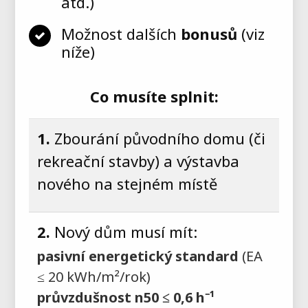
atd.)
Možnost dalších
bonusů
(viz
níže)
Co musíte splnit:
1.
Zbourání původního domu (či
rekreační stavby) a výstavba
nového na stejném místě
2.
Nový dům musí mít:
pasivní energetický standard
(EA
≤ 20 kWh/m²/rok)
průvzdušnost n50 ≤ 0,6 h⁻¹