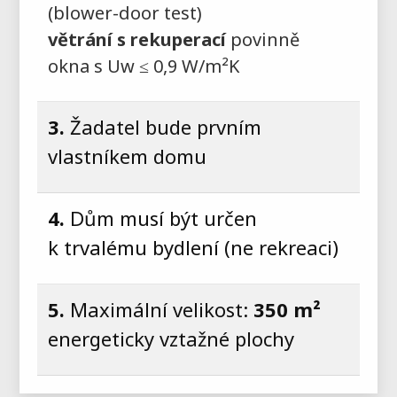
(blower-door test)
větrání s rekuperací
povinně
okna s Uw ≤ 0,9 W/m²K
3.
Žadatel bude prvním
vlastníkem domu
4.
Dům musí být určen
k trvalému bydlení (ne rekreaci)
5.
Maximální velikost:
350 m²
energeticky vztažné plochy