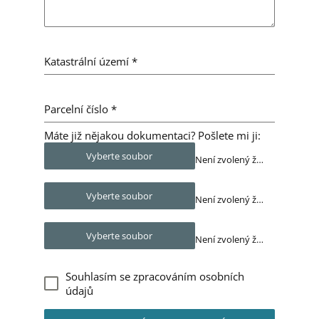
Katastrální území
*
Parcelní číslo
*
Máte již nějakou dokumentaci? Pošlete mi ji:
Vyberte soubor
Není zvolený žádný soubor
Vyberte soubor
Není zvolený žádný soubor
Vyberte soubor
Není zvolený žádný soubor
Souhlasím se zpracováním osobních
údajů