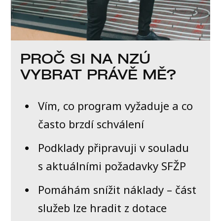
PROČ SI NA NZÚ
VYBRAT PRÁVĚ MĚ?
Vím, co program vyžaduje a co
často brzdí schválení
Podklady připravuji v souladu
s aktuálními požadavky SFŽP
Pomáhám snížit náklady – část
služeb lze hradit z dotace