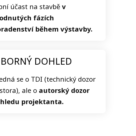
bní účast na stavbě
v
odnutých fázích
oradenství během výstavby.
BORNÝ DOHLED
dná se o TDI (technický dozor
stora), ale o
autorský dozor
ohledu projektanta.