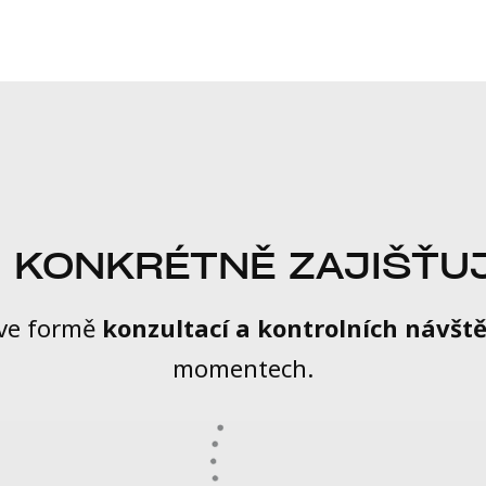
 KONKRÉTNĚ ZAJIŠŤUJ
 ve formě
konzultací a kontrolních návšt
momentech.