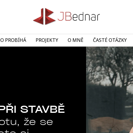
TO PROBÍHÁ
PROJEKTY
O MNĚ
ČASTÉ OTÁZKY
PŘI STAVBĚ
otu, že se
ste si