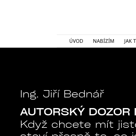
ÚVOD
NABÍZÍM
JAK 
Ing. Jiří Bednář
AUTORSKÝ DOZOR 
Když chcete mít jist
staví přesně to, co j