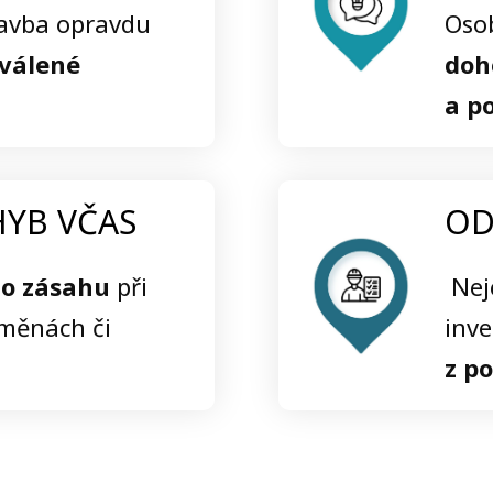
tavba opravdu
Oso
hválené
doh
a p
YB VČAS
OD
o zásahu
při
Neje
změnách či
inve
z p