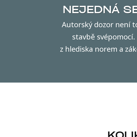
NEJEDNÁ SE
Autorský dozor není t
stavbě svépomocí. 
z hlediska norem a zák
KOLI