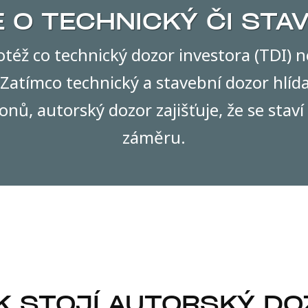
 O TECHNICKÝ ČI STA
otéž co technický dozor investora (TDI) n
Zatímco technický a stavební dozor hlída
onů, autorský dozor zajišťuje, že se stav
záměru.
K STOJÍ AUTORSKÝ D