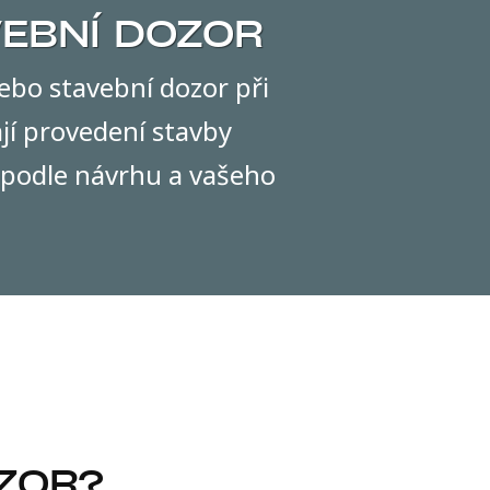
VEBNÍ DOZOR
ebo stavební dozor při
jí provedení stavby
í podle návrhu a vašeho
OZOR?