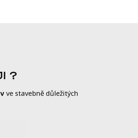
I ?
ěv
ve stavebně důležitých