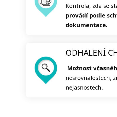
Kontrola, zda se s
provádí podle sc
dokumentace.
ODHALENÍ CH
Možnost včasnéh
nesrovnalostech, 
nejasnostech.