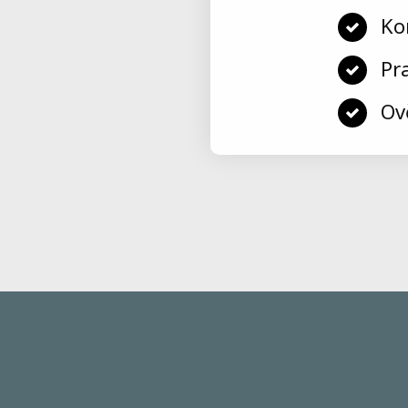
Ko
Pr
Ov