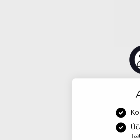
Ko
Úč
(zák