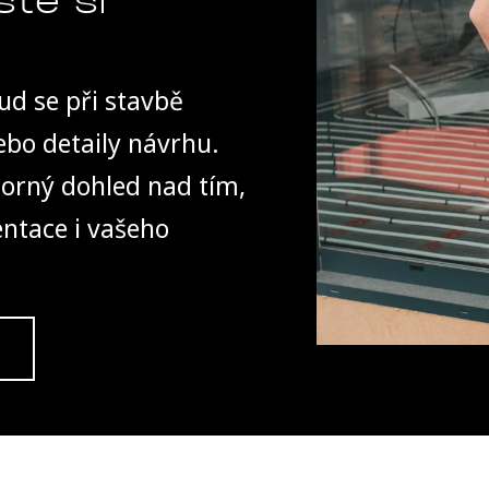
kud se při stavbě
nebo detaily návrhu.
borný dohled nad tím,
ntace i vašeho