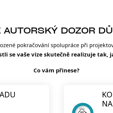
 AUTORSKÝ DOZOR DŮ
irozené pokračování spolupráce při projek
stli se vaše vize skutečně realizuje tak, 
Co vám přinese?
LADU
KO
NA