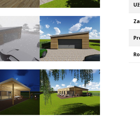
Už
Za
Pr
Ro