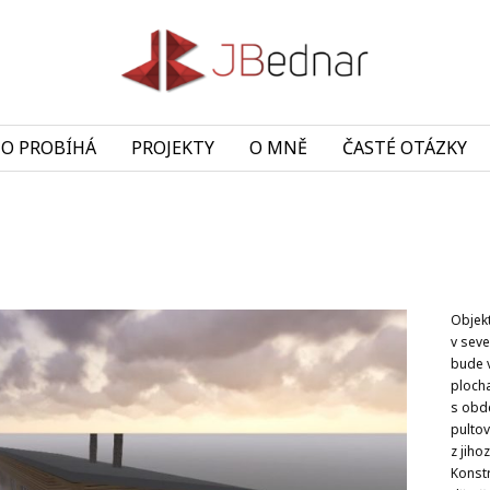
TO PROBÍHÁ
PROJEKTY
O MNĚ
ČASTÉ OTÁZKY
Objek
v seve
bude 
plocha
s obd
pulto
z jiho
Konstr