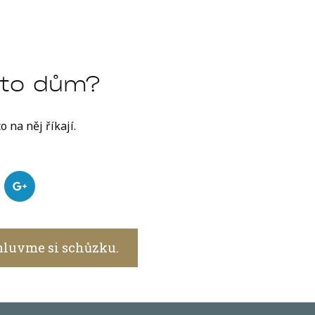
nto dům?
co na něj říkají.
luvme si schůzku.