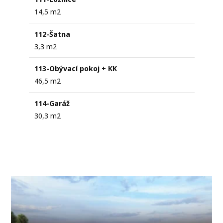
14,5 m2
112-Šatna
3,3 m2
113-Obývací pokoj + KK
46,5 m2
114-Garáž
30,3 m2