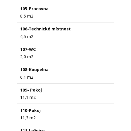
105-Pracovna
8,5 m2
106-Technické místnost
4,5 m2
107-WC
2,0 m2
108-Koupelna
6,1 m2
109- Pokoj
11,1 m2
110-Pokoj
11,3 m2
111-Ložnice