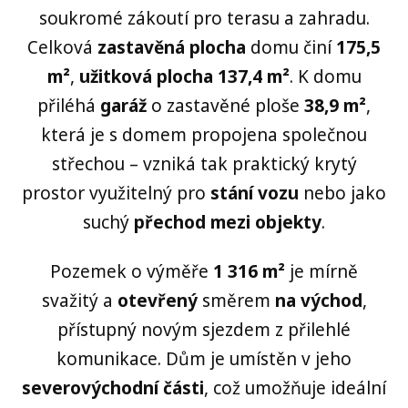
soukromé zákoutí pro terasu a zahradu.
Celková
zastavěná plocha
domu činí
175,5
m²
,
užitková plocha 137,4 m²
. K domu
přiléhá
garáž
o zastavěné ploše
38,9 m²
,
která je s domem propojena společnou
střechou – vzniká tak praktický krytý
prostor využitelný pro
stání vozu
nebo jako
suchý
přechod mezi objekty
.
Pozemek o výměře
1 316 m²
je mírně
svažitý a
otevřený
směrem
na východ
,
přístupný novým sjezdem z přilehlé
komunikace. Dům je umístěn v jeho
severovýchodní části
, což umožňuje ideální