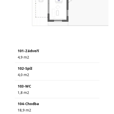
101-Zádveří
4,9 m2
102-Spíž
4,0 m2
103-WC
1,8 m2
104-Chodba
18,9 m2