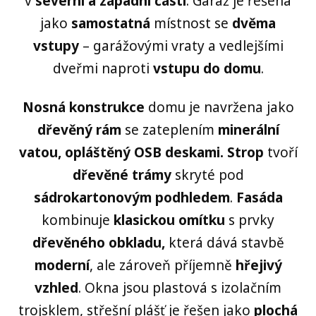
v
severní a západní části
. Garáž je řešena
jako
samostatná
místnost se
dvěma
vstupy
– garážovými vraty a vedlejšími
dveřmi naproti
vstupu do domu
.
Nosná konstrukce
domu je navržena jako
dřevěný rám
se zateplením
minerální
vatou, opláštěný OSB deskami.
Strop
tvoří
dřevěné trámy
skryté pod
sádrokartonovým podhledem
.
Fasáda
kombinuje
klasickou omítku
s prvky
dřevěného obkladu,
která dává stavbě
moderní
, ale zároveň příjemně
hřejivý
vzhled
. Okna jsou plastová s izolačním
trojsklem, střešní plášť je řešen jako
plochá