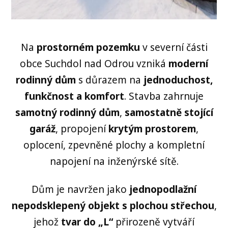
Na
prostorném pozemku
v severní části
obce Suchdol nad Odrou vzniká
moderní
rodinný dům
s důrazem na
jednoduchost,
funkčnost a komfort
. Stavba zahrnuje
samotný rodinný dům
,
samostatně stojící
garáž
, propojení
krytým prostorem
,
oplocení, zpevněné plochy a kompletní
napojení na inženýrské sítě.
Dům je navržen jako
jednopodlažní
nepodsklepený objekt s plochou střechou
,
jehož
tvar do „L“
přirozeně vytváří