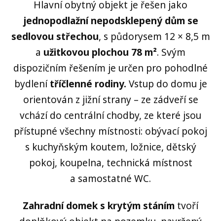
Hlavní obytný objekt je řešen jako
jednopodlažní nepodsklepený dům se
sedlovou střechou
, s půdorysem 12 × 8,5 m
a
užitkovou plochou 78 m²
. Svým
dispozičním řešením je určen pro pohodlné
bydlení
tříčlenné rodiny.
Vstup do domu je
orientován z jižní strany – ze zádveří se
vchází do centrální chodby, ze které jsou
přístupné všechny místnosti: obývací pokoj
s kuchyňským koutem, ložnice, dětský
pokoj, koupelna, technická místnost
a samostatné WC.
Zahradní domek s krytým stáním
tvoří