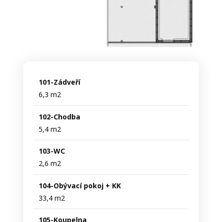
101-Zádveří
6,3 m2
102-Chodba
5,4 m2
103-WC
2,6 m2
104-Obývací pokoj + KK
33,4 m2
105-Koupelna