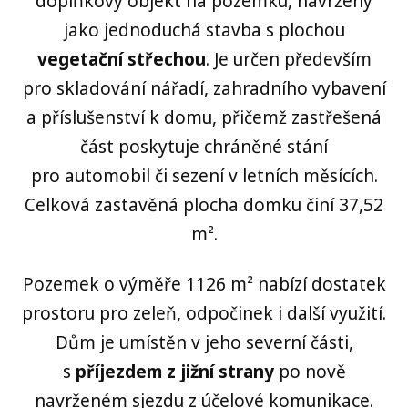
doplňkový objekt na pozemku, navržený
jako jednoduchá stavba s plochou
vegetační střechou
. Je určen především
pro skladování nářadí, zahradního vybavení
a příslušenství k domu, přičemž zastřešená
část poskytuje chráněné stání
pro automobil či sezení v letních měsících.
Celková zastavěná plocha domku činí 37,52
m².
Pozemek o výměře 1126 m² nabízí dostatek
prostoru pro zeleň, odpočinek i další využití.
Dům je umístěn v jeho severní části,
s
příjezdem z jižní strany
po nově
navrženém sjezdu z účelové komunikace.