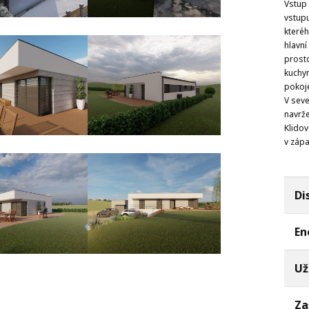
Vstup 
vstupu
kteréh
hlavn
prost
kuchyn
pokoje
V seve
navrže
Klidov
v zápa
Di
En
Už
Za