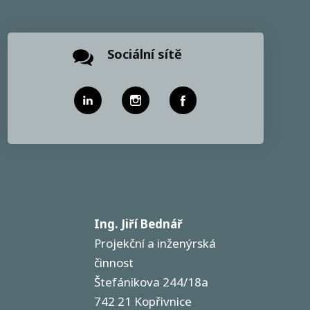
Sociální sítě
Ing. Jiří Bednář
Projekční a inženýrská
činnost
Štefánikova 244/18a
ů
742 21 Kopřivnice