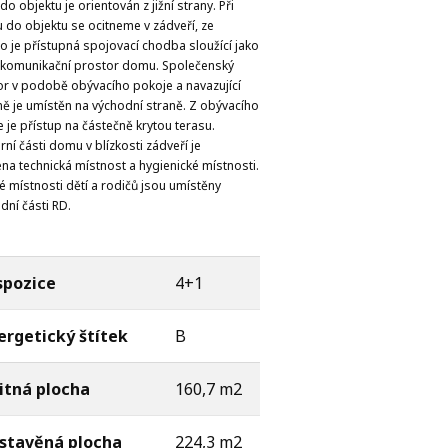
do objektu je orientován z jižní strany. Při
 do objektu se ocitneme v zádveří, ze
o je přístupná spojovací chodba sloužící jako
í komunikační prostor domu. Společenský
or v podobě obývacího pokoje a navazující
ě je umístěn na východní straně. Z obývacího
 je přístup na částečně krytou terasu.
rní části domu v blízkosti zádveří je
na technická místnost a hygienické místnosti.
é místnosti dětí a rodičů jsou umístěny
dní části RD.
spozice
4+1
ergetický štítek
B
itná plocha
160,7 m2
stavěná plocha
224,3 m2