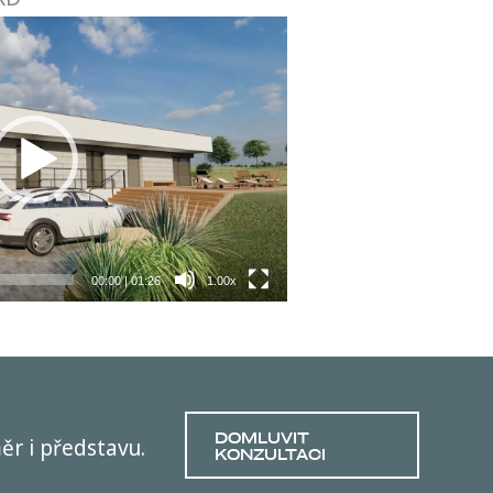
00:00
|
01:26
1.00x
DOMLUVIT
r i představu.
KONZULTACI