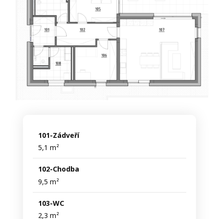
101-Zádveří
5,1 m²
102-Chodba
9,5 m²
103-WC
2,3 m²