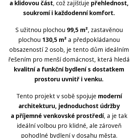
a klidovou část
, což zajišťuje
přehlednost,
soukromí i každodenní komfort.
S užitnou plochou
99,5 m²
, zastavěnou
plochou
130,5 m²
a předpokládanou
obsazeností 2 osob, je tento dům ideálním
řešením pro menší domácnost, která hledá
kvalitní a funkční
byd
lení s dostatkem
prostoru uvnitř i venku.
Tento projekt v sobě spojuje
moderní
architekturu, jednoduchost údržby
a příjemné venkovské prostředí
, a je tak
ideální volbou pro klidné, ale zároveň
pohodlné bydlení v dosahu města.