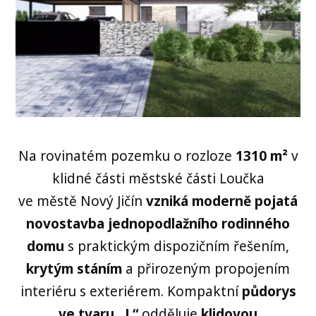
Na rovinatém pozemku o rozloze
1310 m²
v
klidné části městské části Loučka
ve městě Nový Jičín
vzniká moderně pojatá
novostavba jednopodlažního rodinného
domu
s praktickým dispozičním řešením,
krytým stáním
a přirozeným propojením
interiéru s exteriérem. Kompaktní
půdorys
ve tvaru „L“
odděluje
klidovou