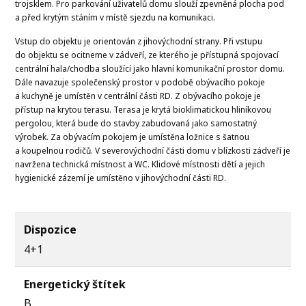
trojsklem. Pro parkování uživatelů domu slouží zpevněná plocha pod
a před krytým stáním v místě sjezdu na komunikaci.
Vstup do objektu je orientován z jihovýchodní strany. Při vstupu
do objektu se ocitneme v zádveří, ze kterého je přístupná spojovací
centrální hala/chodba sloužící jako hlavní komunikační prostor domu.
Dále navazuje společenský prostor v podobě obývacího pokoje
a kuchyně je umístěn v centrální části RD. Z obývacího pokoje je
přístup na krytou terasu. Terasa je krytá bioklimatickou hliníkovou
pergolou, která bude do stavby zabudovaná jako samostatný
výrobek. Za obývacím pokojem je umístěna ložnice s šatnou
a koupelnou rodičů. V severovýchodní části domu v blízkosti zádveří je
navržena technická místnost a WC. Klidové místnosti dětí a jejich
hygienické zázemí je umístěno v jihovýchodní části RD.
Dispozice
4+1
Energetický štítek
B