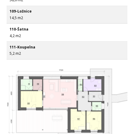
109-Ložnice
14,5 m2
110-Šatna
4,2 m2
111-Koupelna
5,2 m2