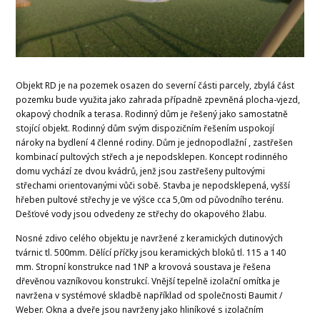
Objekt RD je na pozemek osazen do severní části parcely, zbylá část
pozemku bude využita jako zahrada případně zpevněná plocha-vjezd,
okapový chodník a terasa. Rodinný dům je řešený jako samostatně
stojící objekt. Rodinný dům svým dispozičním řešením uspokojí
nároky na bydlení 4 členné rodiny. Dům je jednopodlažní , zastřešen
kombinací pultových střech a je nepodsklepen. Koncept rodinného
domu vychází ze dvou kvádrů, jenž jsou zastřešeny pultovými
střechami orientovanými vůči sobě. Stavba je nepodsklepená, vyšší
hřeben pultové střechy je ve výšce cca 5,0m od původního terénu.
Dešťové vody jsou odvedeny ze střechy do okapového žlabu.
Nosné zdivo celého objektu je navržené z keramických dutinových
tvárnic tl. 500mm. Dělící příčky jsou keramických bloků tl. 115 a 140
mm. Stropní konstrukce nad 1NP a krovová soustava je řešena
dřevěnou vazníkovou konstrukcí. Vnější tepelně izolační omítka je
navržena v systémové skladbě například od společnosti Baumit /
Weber. Okna a dveře jsou navrženy jako hliníkové s izolačním