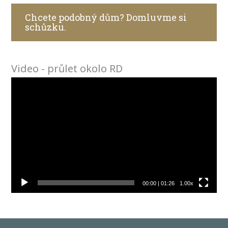
Chcete podobný dům? Domluvme si
schůzku.
Video - průlet okolo RD
Video
přehrávač
00:00
|
01:26
1.00x