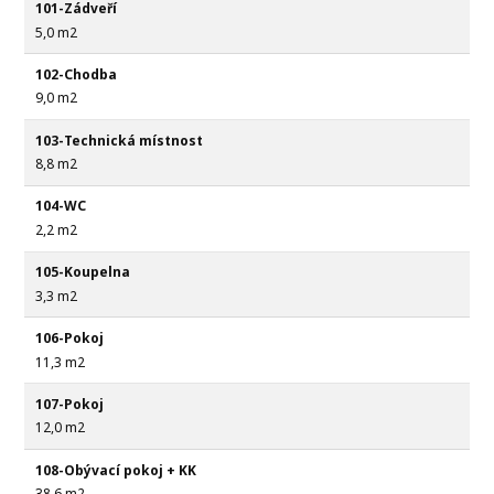
101-Zádveří
5,0 m2
102-Chodba
9,0 m2
103-Technická místnost
8,8 m2
104-WC
2,2 m2
105-Koupelna
3,3 m2
106-Pokoj
11,3 m2
107-Pokoj
12,0 m2
108-Obývací pokoj + KK
38,6 m2