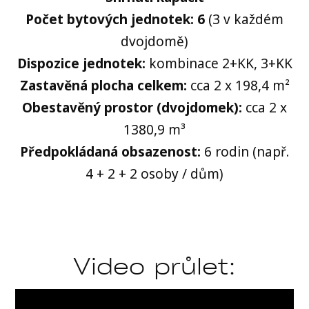
Počet bytových jednotek: 6
(3 v každém
dvojdomě)
Dispozice jednotek:
kombinace 2+KK, 3+KK
Zastavěná plocha celkem:
cca 2 x 198,4 m²
Obestavěný prostor (dvojdomek):
cca 2 x
1380,9 m³
Předpokládaná obsazenost:
6 rodin (např.
4 + 2 + 2 osoby / dům)
Video průlet: