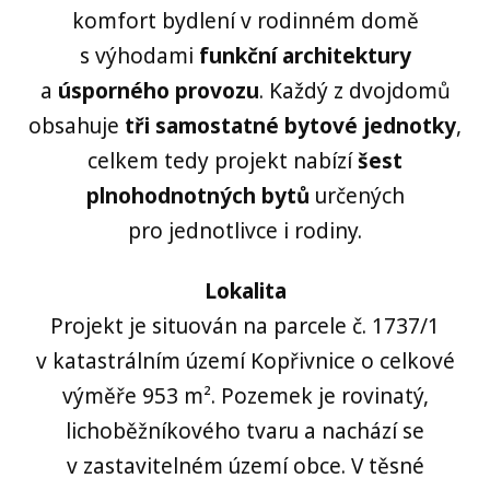
komfort bydlení v rodinném domě
s výhodami
funkční architektury
a
úsporného provozu
. Každý z dvojdomů
obsahuje
tři samostatné bytové jednotky
,
celkem tedy projekt nabízí
šest
plnohodnotných bytů
určených
pro jednotlivce i rodiny.
Lokalita
Projekt je situován na parcele č. 1737/1
v katastrálním území Kopřivnice o celkové
výměře 953 m². Pozemek je rovinatý,
lichoběžníkového tvaru a nachází se
v zastavitelném území obce. V těsné