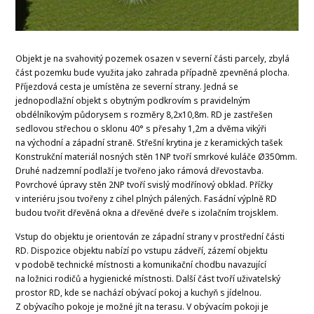
Objekt je na svahovitý pozemek osazen v severní části parcely, zbylá
část pozemku bude využita jako zahrada případně zpevněná plocha.
Příjezdová cesta je umístěna ze severní strany. Jedná se
jednopodlažní objekt s obytným podkrovím s pravidelným
obdélníkovým půdorysem s rozměry 8,2x10,8m. RD je zastřešen
sedlovou střechou o sklonu 40° s přesahy 1,2m a dvěma vikýři
na východní a západní straně. Střešní krytina je z keramických tašek
Konstrukční materiál nosných stěn 1NP tvoří smrkové kuláče Ø350mm.
Druhé nadzemní podlaží je tvořeno jako rámová dřevostavba.
Povrchové úpravy stěn 2NP tvoří svislý modřínový obklad. Příčky
v interiéru jsou tvořeny z cihel plných pálených. Fasádní výplně RD
budou tvořit dřevěná okna a dřevěné dveře s izolačním trojsklem.
Vstup do objektu je orientován ze západní strany v prostřední části
RD. Dispozice objektu nabízí po vstupu zádveří, zázemí objektu
v podobě technické místnosti a komunikační chodbu navazující
na ložnici rodičů a hygienické místnosti. Další část tvoří uživatelský
prostor RD, kde se nachází obývací pokoj a kuchyň s jídelnou.
Z obývacího pokoje je možné jít na terasu. V obývacím pokoji je