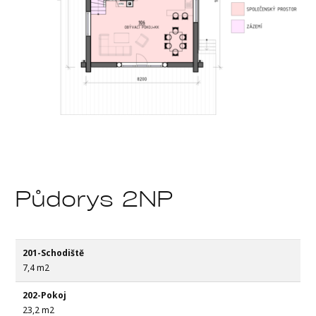
Půdorys 2NP
201-Schodiště
7,4 m2
202-Pokoj
23,2 m2