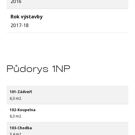
2016
Rok výstavby
2017-18
Půdorys 1NP
101-Zádveří
6,3 m2
102-Koupelna
6,3 m2
103-Chodba
3,4 m2