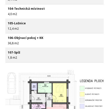
104-Technická místnost
4,0 m2
105-Ložnice
12,4 m2
106-Obývací pokoj + KK
36,8 m2
107-Spíž
1,8 m2