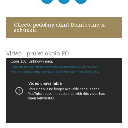
Chcete podobný dům? Domluvme si
schůzku.
Video - průlet okolo RD
Video
Code 150: Unknown error.
Stáhnout soubor: https://www.youtube.com/embed/OGBVkBi4ZIw?
přehrávač
wmode=transparent&enablejsapi=1&rel=0&origin=https://jbednar.cz