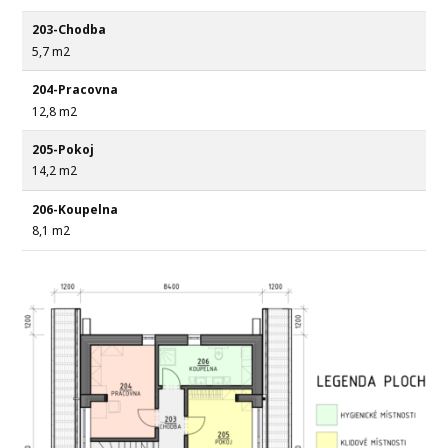
203-Chodba
5,7 m2
204-Pracovna
12,8 m2
205-Pokoj
14,2 m2
206-Koupelna
8,1 m2