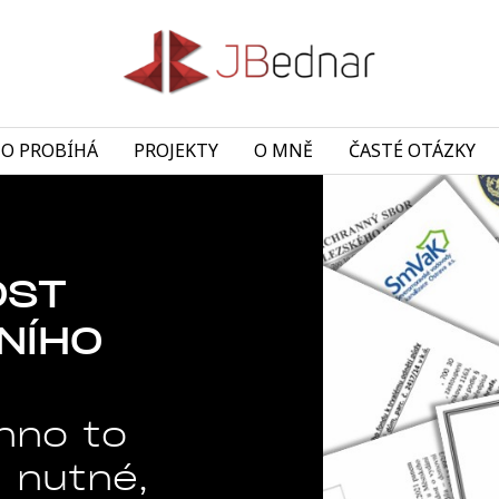
TO PROBÍHÁ
PROJEKTY
O MNĚ
ČASTÉ OTÁZKY
OST
BNÍHO
hno to
e nutné,