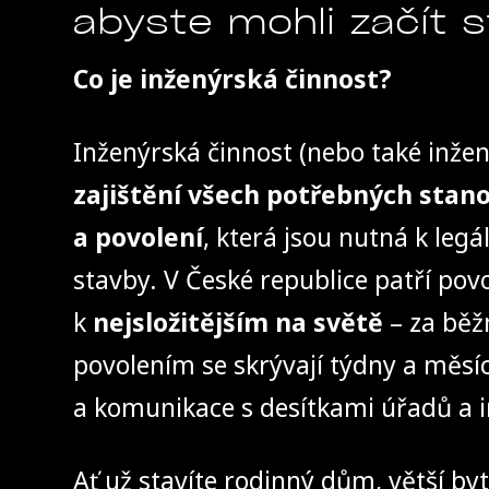
abyste mohli začít s
Co je inženýrská činnost?
Inženýrská činnost (nebo také inž
zajištění všech potřebných stano
a povolení
, která jsou nutná k legál
stavby. V České republice patří pov
k
nejsložitějším na světě
– za bě
povolením se skrývají týdny a měsíc
a komunikace s desítkami úřadů a in
Ať už stavíte rodinný dům, větší by