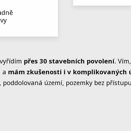
padně
uvy
vyřídím
přes 30 stavebních povolení
. Vím
, a
mám zkušenosti i v komplikovaných 
 poddolovaná území, pozemky bez přístupu,