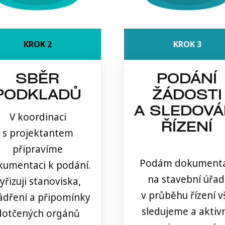
KROK 2
KROK 3
SBĚR
PODÁNÍ
PODKLADŮ
ŽÁDOSTI
A SLEDOVÁ
V koordinaci
ŘÍZENÍ
s projektantem
připravíme
Podám dokumenta
kumentaci k podání.
na stavební úřad
yřizuji stanoviska,
v průběhu řízení v
ádření a připomínky
sledujeme a aktiv
dotčených orgánů