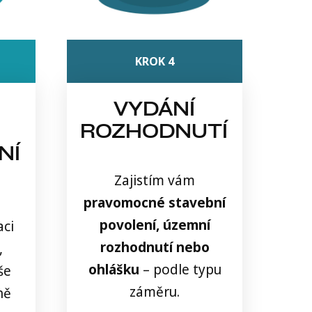
KROK 4
VYDÁNÍ
ROZHODNUTÍ
NÍ
Zajistím vám
pravomocné stavební
povolení, územní
ci
rozhodnutí nebo
,
ohlášku
– podle typu
še
záměru.
ně