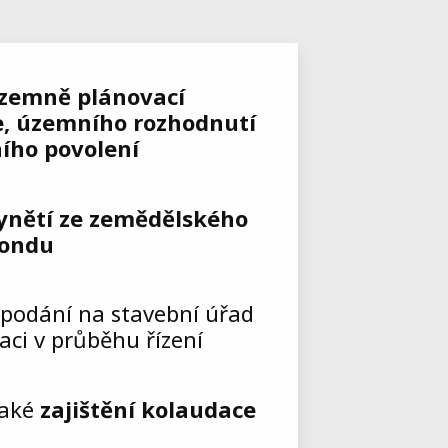
zemně plánovací
, územního rozhodnutí
ního povolení
ynětí ze zemědělského
fondu
podání na stavební úřad
ci v průběhu řízení
také
zajištění kolaudace