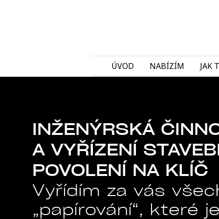
ÚVOD
NABÍZÍM
JAK 
INŽENÝRSKÁ ČINN
A VYŘÍZENÍ STAVE
POVOLENÍ NA KLÍČ
Vyřídím za vás všec
„papírování“, které j