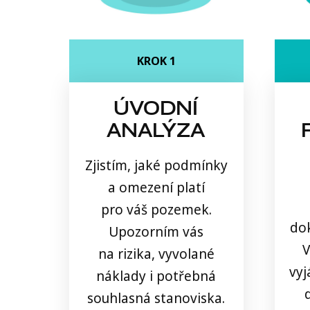
KROK 1
ÚVODNÍ
ANALÝZA
Zjistím, jaké podmínky
a omezení platí
pro váš pozemek.
do
Upozorním vás
V
na rizika, vyvolané
vyj
náklady i potřebná
souhlasná stanoviska.