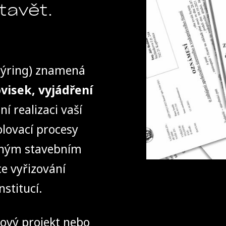
tavět.
enýring) znamená
visek, vyjádření
ní realizaci vaší
olovací procesy
žným stavebním
e vyřizování
stitucí.
tový projekt nebo