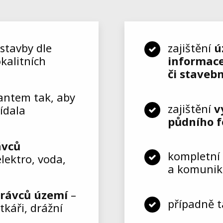
stavby dle
zajištění
ú
kalitních
informace
či staveb
tantem tak, aby
zajištění
v
ídala
půdního 
ávců
kompletní 
elektro, voda,
a komunika
právců území
–
případně 
káři, drážní