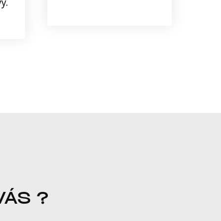
y.
VÁS ?