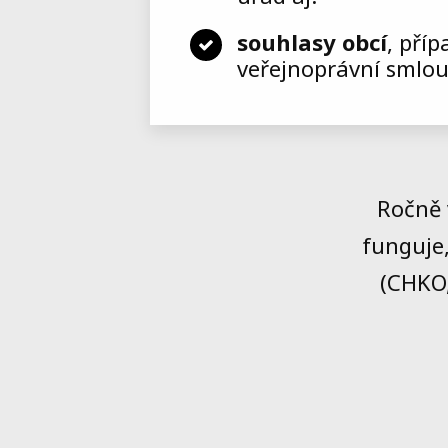
souhlasy obcí
, pří
veřejnoprávní smlo
Ročně 
funguje
(CHKO,