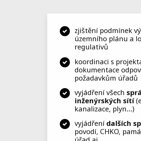
zjištění podmínek vý
územního plánu a lo
regulativů
koordinaci s projek
dokumentace odpov
požadavkům úřadů
vyjádření všech
spr
inženýrských sítí
(
kanalizace, plyn…)
vyjádření
dalších s
povodí, CHKO, památ
úřad aj.