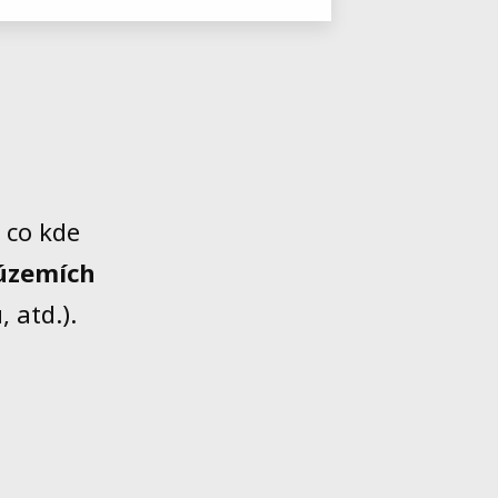
, co kde
územích
 atd.).